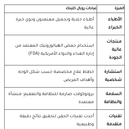
الميزة
عيادات رويال كلينك
الأطباء
أطباء جلدية وتجميل معتمدون وذوي خبرة
الخبراء
عالية
منتجات
استخدام حمض الهيالورونيك المعتمد من
عالية
إدارة الغذاء والدواء الأمريكية (FDA)
الجودة
استشارة
خطط علاج مخصصة حسب شكل الوجه
شخصية
وأهداف المريض
السلامة
بروتوكولات صارمة للنظافة والتعقيم؛ منشأة
والنظافة
معتمدة
تقنيات
أحدث تقنيات الحقن لتحقيق نتائج دقيقة
متقدمة
وطبيعية