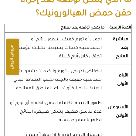
ما الذي يمكن توقعه بعد إجراء
حقن حمض الهيالورونيك؟
المدة الزمنية
ما يمكن توقعه بعد العلاج
مباشرة
احمرار أو تورم خفيف، شعور بالألم أو
عروض الرجال
بعد
الحساسية؛ كدمات بسيطة؛ تكتلات مؤقتة
العلاج
تختفي خلال أيام قليلة
انخفاض تدريجي للتورم والكدمات؛ شعور شد أو
الأيام
حساسية خفيفة بالجلد؛ تجنب النشاط البدني
الأولى
العنيف، الحرارة أو تدليك المناطق المعالجة
ظهور النتيجة الكاملة للحقن؛ اختفاء أي تورم أو
الأسبوعان
عدم تناسق طفيف بشكل طبيعي؛ النتائج
الأولان
تظهر ناعمة وطبيعية
استمرار النتائج لمدة 6–18 شهراً حسب