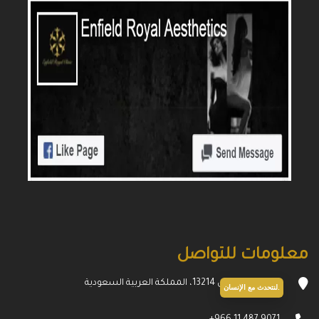
معلومات للتواصل
الحمراء، الرياض 13214، المملكة العربية السعودية
لنتحدث مع الإنسان.