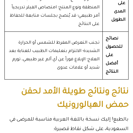
على
المنطقة ونوع المنتج؛ امتصاص الفيلر تدريجياً
المدى
أمر طبيعي؛ قد يُنصح بجلسات متابعة للحفاظ
الطويل
على النتائج
نصائح
تجنب التعرض المفرط للشمس أو الحرارة
للحصول
الشديدة؛ الالتزام بتعليمات الطبيب للعناية بعد
على
العلاج؛ الإبلاغ فوراً عن أي ألم غير طبيعي، تورم
أفضل
شديد أو علامات عدوى
النتائج
نتائج ونتائج طويلة الأمد لحقن
حمض الهيالورونيك
بالطبع! إليك نسخة باللغة العربية مناسبة للمرضى في
السعودية، على شكل نقاط قصيرة: