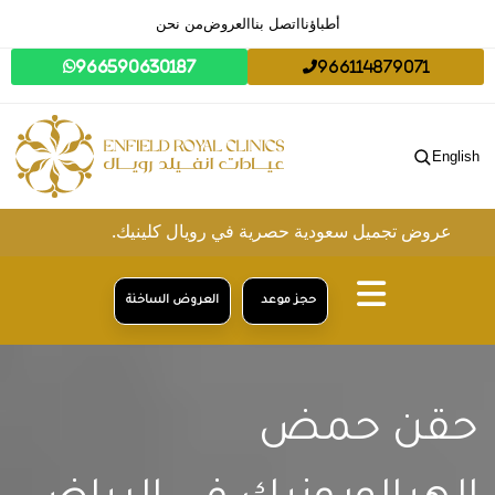
أطباؤنا
اتصل بنا
العروض
من نحن
966590630187
966114879071
English
ض تجميل سعودية حصرية في رويال كلينيك.
حجز موعد
العروض الساخنة
حقن حمض