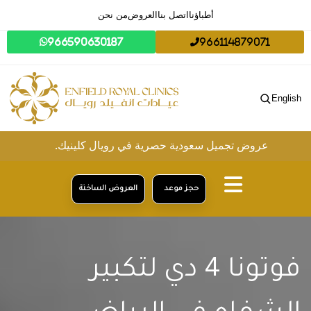
أطباؤنا
اتصل بنا
العروض
من نحن
966590630187
966114879071
English
عروض تجميل سعودية حصرية في رويال كلينيك.
حجز موعد
العروض الساخنة
فوتونا 4 دي لتكبير