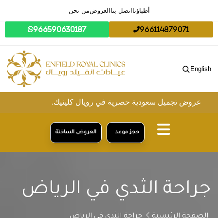
أطباؤنا
اتصل بنا
العروض
من نحن
966590630187
966114879071
English
ض تجميل سعودية حصرية في رويال كلينيك.
حجز موعد
العروض الساخنة
جراحة الثدي في الرياض
الصفحة الرئيسية
جراحة الثدي في الرياض