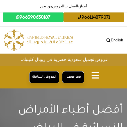
أطباؤنا
اتصل بنا
العروض
من نحن
966590630187
966114879071
English
عروض تجميل سعودية حصرية في رويال كلينيك.
حجز موعد
العروض الساخنة
أفضل أطباء الأمراض