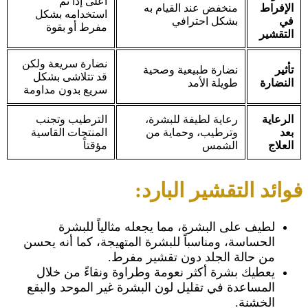
أعلى إذا تم
الرياض
الإفراط
منخفض عند القيام به
استخدامه بشكل
Close
في
بشكل احترافي
مفرط أو بقوة
التقشير
نضارة سريعة ولكن
تأثير
نضارة طبيعية وصحية
قد تتلاشى بشكل
النضارة
طويلة الأمد
سريع بدون مداومة
الرعاية
رعاية لطيفة للبشرة،
الترطيب وتجنب
بعد
وترطيب، وحماية من
المنتجات القاسية
العلاج
الشمس
مؤقتاً
فوائد التقشير البارد:
لطيف على البشرة، مما يجعله مثالياً للبشرة
الحساسة، ومناسباً للبشرة المتهيجة، كما أنه يحسن
من حالة الجلد دون تقشير مفرط.
يعطيك بشرة أكثر نعومة وطراوة ونقاءً من خلال
المساعدة في تقليل لون البشرة غير الموحد والبقع
الخشنة.