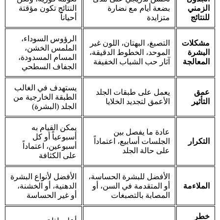
الرياض
الزمني
بضعة أيام مع نضارة
النتائج تكون مؤقتة
جراحة حصوات المرارة في
للنتائج
متزايدة
أحياناً
الرياض
شد الشفاه بولهورن
الرؤوس السوداء،
مشكلات
التصبغ، البهتان، اللون غير
عملية شد البطن في الرياض
الملمس الخشن،
البشرة
الموحد، الخطوط الدقيقة،
ثقب الأذن في الرياض
المسام المسدودة،
المعالجة
آثار حب الشباب الخفيفة
إزالة سنام الجاموس في
الجفاف السطحي
الرياض
عملية شد الوجه بالخيوط
يستهدف في الغالب
الناعمة من سيلويت في
عمق
يعمل على طبقات الجلد
الطبقة الخارجية من
الرياض
التأثير
الأعمق لتجديد الخلايا
الجلد (البشرة)
علاج ليبوماتيك
جراحة نقل الدهون
يمكن القيام به
جراحة شفط الدهون في
عادة ما يفصل بين
أسبوعياً أو كل
الرياض
التكرار
الجلسات أسابيع، اعتماداً
أسبوعين، اعتماداً
إزالة زانثيلزما الجفن في
على حالة الجلد
على الكثافة
الرياض
علاج فيكتور لشد الوجه
#283 (no title)
الأفضل للبشرة الحساسة،
الأفضل لأنواع البشرة
تكبير الأرداف
الملاءمة
أو المتقدمة في السن، أو
الدهنية، أو الخشنة،
جراحة الأوعية الدموية في
المصابة بالتصبغات
أو غير الحساسة
الرياض
عملية نحت الجسم في
خطر