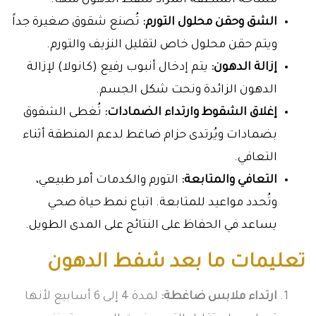
مساحة المنطقة المراد شفط الدهون منها.
الشق وحقن محلول التورم:
تُصنع شقوق صغيرة جداً
ويتم حقن محلول خاص لتقليل النزيف والتورم.
إزالة الدهون:
يتم إدخال أنبوب رفيع (كانولا) لإزالة
الدهون الزائدة ونحت شكل الجسم.
إغلاق الشقوط وارتداء الضمادات:
تُغطى الشقوق
بضمادات ويُرتدى حزام ضاغط لدعم المنطقة أثناء
التعافي.
التعافي والمتابعة:
التورم والكدمات أمر طبيعي،
وتُحدد مواعيد للمتابعة. اتباع نمط حياة صحي
يساعد في الحفاظ على النتائج على المدى الطويل.
تعليمات ما بعد شفط الدهون
ارتداء ملابس ضاغطة:
لمدة 4 إلى 6 أسابيع لأنها