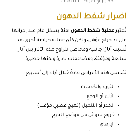
احمرار أو أعراض الالتهاب.
اضرار شفط الدهون
تُعتبر
عملية شفط الدهون
آمنة بشكل عام عند إجرائها
على يد جراح مؤهل، ولكن كأي عملية جراحية أخرى، قد
تُسبب آثارًا جانبية ومخاطر. تتراوح هذه الآثار بين آثار
شائعة ومؤقتة، ومضاعفات نادرة ولكنها خطيرة.
تتحسن هذه الأعراض عادةً خلال أيام إلى أسابيع:
التورم والكدمات
الألم أو الوجع
الخدر أو التنميل (تهيج عصبي مؤقت)
خروج سوائل من موضع الجرح
الإرهاق