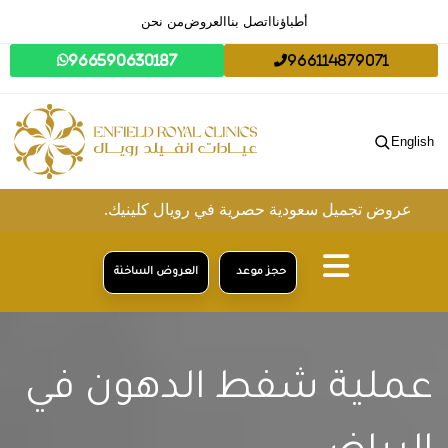
أطباؤنا
اتصل بنا
العروض
من نحن
966590630187
966114879071
English
جميل سعودية حصرية في رويال كلينيك.
حجز موعد
العروض الساخنة
عملية شفط الدهون في