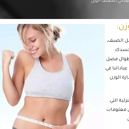
غذائي لتخفيف الوزن
زن:
صل الصيف،
 جسدك
ة طوال فصل
ياداتنا في
ة الوزن
لية التي
ى معلومات