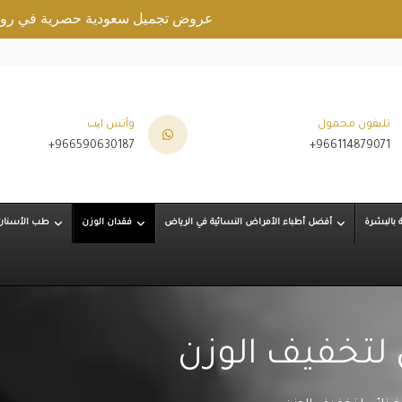
عروض تجميل سعودية حصرية في رويال كلينيك.
تليفون محمول
وآتس ایب
+966590630187
+966114879071
ة بالبشرة
أفضل أطباء الأمراض النسائية في الرياض
فقدان الوزن
طب الأسنان
 لتخفيف الوزن