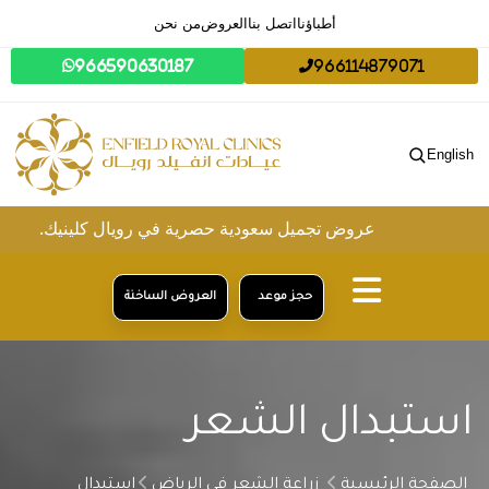
أطباؤنا
اتصل بنا
العروض
من نحن
966590630187
966114879071
English
عروض تجميل سعودية حصرية في رويال كلينيك.
حجز موعد
العروض الساخنة
استبدال الشعر
الصفحة الرئيسية
زراعة الشعر في الرياض
استبدال