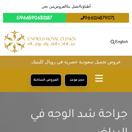
أطباؤنا
اتصل بنا
العروض
من نحن
966590630187
966114879071
English
جميل سعودية حصرية في رويال كلينيك.
حجز موعد
العروض الساخنة
جراحة شد الوجه في