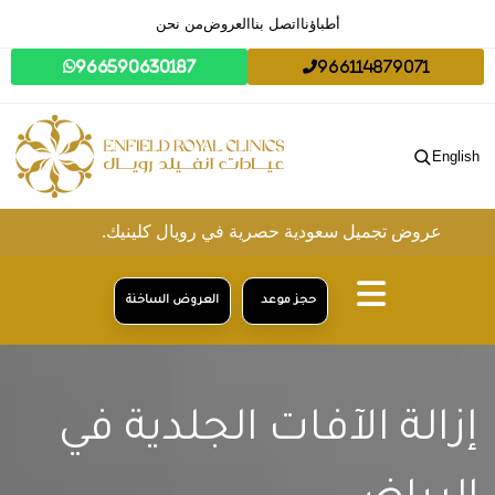
أطباؤنا
اتصل بنا
العروض
من نحن
966590630187
966114879071
English
وض تجميل سعودية حصرية في رويال كلينيك.
حجز موعد
العروض الساخنة
إزالة الآفات الجلدية في