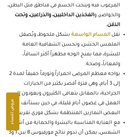
المرغوب فيه وينحت الجسم في مناطق مثل البطن،
والخواصر، و
الفخذين الداخليين، والذراعين، وتحت
الذقن.
تقل
المسام الواسعة
بشكل ملحوظ، ويُصقل
الملمس الخشن، وتحسن الشفافية العامة
للبشرة، مما يمنح الوجه مظهراً أكثر اتساقاً،
ولمعاناً، وصحة.
يواجه معظم المرضى احمراراً وتورماً خفيفاً لمدة 2
إلى 3 أيام، وهي فترة أقصر بكثير من الخيارات
الجراحية، بالمقابل يتعافى الكثيرون ويعودون إلى
عروض للنساء
العمل في غضون أيام قليلة، في حين يستأنف
البعض التمارين المنتظمة بشكل فوري تقريباً.
مع العناية المناسبة بالبشرة والحماية من أشعة
الشمس، يمكن أن تدوم نتائج مورفيوس 8 بين 1 و3