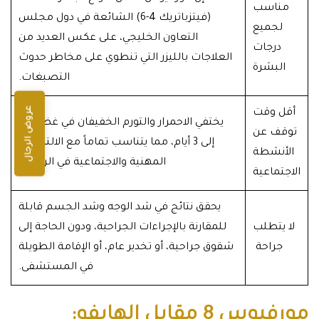
مناسب
(فيتزباتريك 4-6) الشائعة في دول مجلس
لجميع
التعاون الخليجي، على عكس العديد من
درجات
العلاجات بالليزر التي تنطوي على مخاطر حدوث
البشرة
التصبغات.
عروض الرجال
أقل وقت
يختفي الاحمرار والتورم الخفيفان في غضون 2
توقف عن
إلى 3 أيام، مما يتناسب تماماً مع الالتزامات
الأنشطة
المهنية والاجتماعية في الرياض.
الاجتماعية
يحقق نتائج في شد الوجه وشد الجسم قابلة
لا يتطلب
للمقارنة بالإجراءات الجراحية، ودون الحاجة إلى
جراحة
شقوق جراحية، أو تخدير عام، أو الإقامة الطويلة
في المستشفى.
مورفيوس 8 مقابل الهايفو: