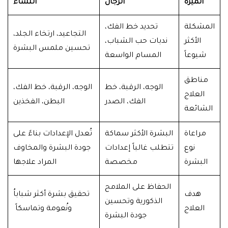
الميزة
الرجال
النساء
المشكلة
تحديد خط الفك،
التجاعيد، ارتخاء الجلد،
الأكثر
ندبات حب الشباب،
تحسين ملمس البشرة
شيوعاً
المسام الواسعة
مناطق
الوجه، الرقبة، خط
الوجه، الرقبة، خط الفك،
العلاج
الفك، الصدر
البطن، الفخذين
الشائعة
مراعاة
البشرة الأكثر سماكة
تُعدل الإعدادات بناءً على
نوع
تتطلب غالباً إعدادات
جودة البشرة والمخاوف
البشرة
مخصصة
المراد علاجها
الحفاظ على الملامح
هدف
تحقيق بشرة أكثر شباباُ
الذكورية وتحسين
العلاج
ونُعومة وتماسكاً
جودة البشرة