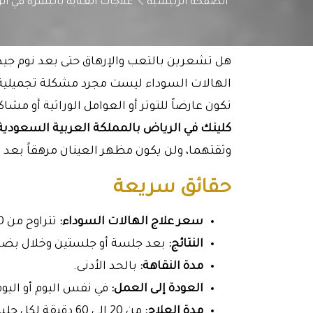
الصفحة الرئيسية
علاجات العناية بالبشرة في ال
هل تشعرين بالتعب والإرهاق حتى بعد نوم جيد
الهالات السوداء ليست مجرد مشكلة تجميلية 
تكون عارضاً للتوتر أو العوامل الوراثية أو مش
كلينك
في الرياض بالمملكة العربية السعودية
وثقتهما، ولن يكون مظهر العينان مرهقاً بع
حقائق سريعة
سعر علاج الهالات السوداء:
تتراوح من 100 إلى 3000 ريال سعودي.
النتائج:
بعد جلسة أو جلستين وخلال بضع
مدة النقاهة:
بالحد الأدنى.
العودة إلى العمل:
في نفس اليوم أو اليوم 
مدة العلاج:
من 20 إلى 60 دقيقة لكل جلسة.