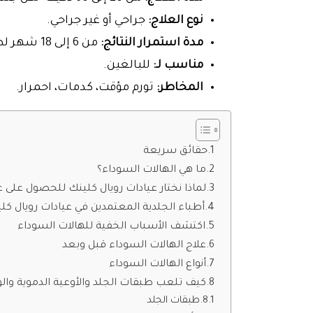
نوع العلاج:
جراحي أو غير جراحي.
مدة استمرار النتائج:
من 6 إلى 18 شهر لطرق العلاج غير الجراحية.
مناسب لـ:
للبالغين.
المخاطر:
تورم مؤقت، كدمات، احمرار.
حقائق سريعة
ما هي الهالات السوداء؟
لماذا نختار عيادات رويال كلينك للحصول على ع
أطباء الجلدية المعتمدين في عيادات رويال كل
اكتشف الأسباب الخفية للهالات السوداء
علاج الهالات السوداء قبل وبعد
أنواع الهالات السوداء
كيف تلعب طبقات الجلد والأوعية الدموية والو
طبقات الجلد