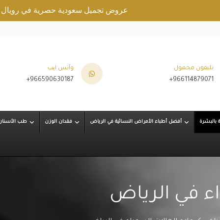
عروض تجميل سعودية حصرية في رويال كلينيك.
تليفون محمول
وآتس ایب
+966590630187
+966114879071
ة بالبشرة
أفضل أطباء الأمراض النسائية في الرياض
فقدان الوزن
طب الأسنان
اء في الرياض