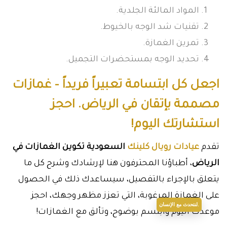
المواد المالئة الجلدية.
تقنيات شد الوجه بالخيوط.
تمرين الغمازة.
تحديد الوجه بمستحضرات التجميل.
اجعل كل ابتسامة تعبيراً فريداً – غمازات
مصممة بإتقان في الرياض. احجز
استشارتك اليوم!
تقدم
عيادات رويال كلينك
السعودية تكوين الغمازات في
الرياض
، أطباؤنا المحترفون هنا لإرشادك وشرح كل ما
يتعلق بالإجراء بالتفصيل، سيساعدك ذلك في الحصول
على الغمازة المرغوبة، التي تعزز مظهر وجهك، احجز
لنتحدث مع الإنسان.
موعدك اليوم وابتسم بوضوح، وتألق مع الغمازات!