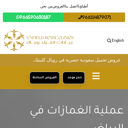
أطباؤنا
اتصل بنا
العروض
من نحن
966590630187
966114879071
English
يل سعودية حصرية في رويال كلينيك.
حجز موعد
العروض الساخنة
عملية الغمازات في