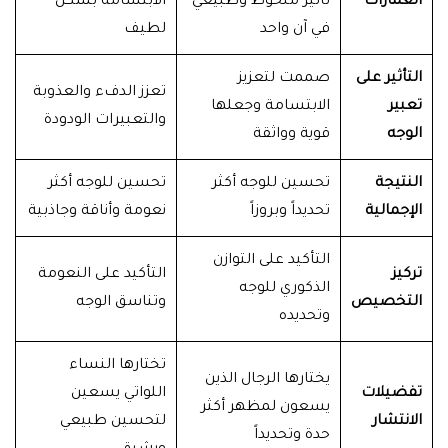
الغمازات
تأثير ملحوظ وطبيعي
الابتسامة بشكل
في آن واحد
لطيف
التأثير على
صممت لتعزيز
تعزز الدفء والعذوبة
تعبير
الابتسامة وجعلها
والتعبيرات الودودة
الوجه
قوية وواثقة
النتيجة
تحسين للوجه أكثر
تحسين للوجه أكثر
الإجمالية
تحديداً وبروزاً
نعومة وأناقة وجاذبية
التأكيد على التوازن
تركيز
التأكيد على النعومة
الذكوري للوجه
التخصيص
وتناسق الوجه
وتحديده
تختارها النساء
يختارها الرجال الذين
تفضيلات
اللواتي يسعين
يسعون لمظهر أكثر
الانتشار
لتحسين طبيعي
حدة وتحديداً