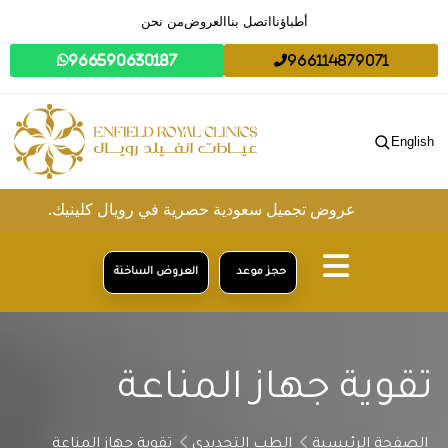
أطباؤنا
اتصل بنا
العروض
من نحن
966590630187
966114879071
English
عروض تجميل سعودية حصرية في رويال كلينيك.
حجز موعد
العروض الساخنة
تقوية جهاز المناعة
الصفحة الرئيسية
الطب التجديدي
تقوية جهاز المناعة