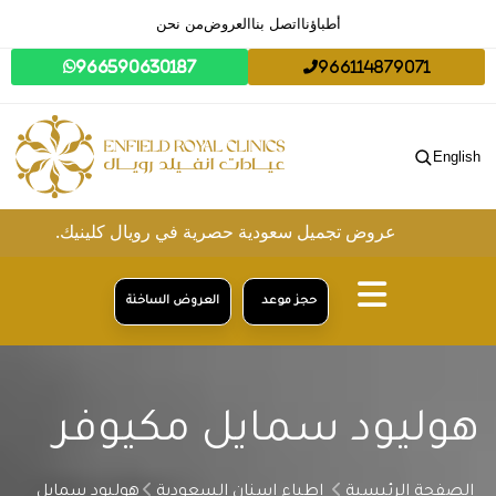
أطباؤنا
اتصل بنا
العروض
من نحن
966590630187
966114879071
English
عروض تجميل سعودية حصرية في رويال كلينيك.
حجز موعد
العروض الساخنة
هوليود سمايل مكيوفر
الصفحة الرئيسية
اطباء اسنان السعودية
هوليود سمايل