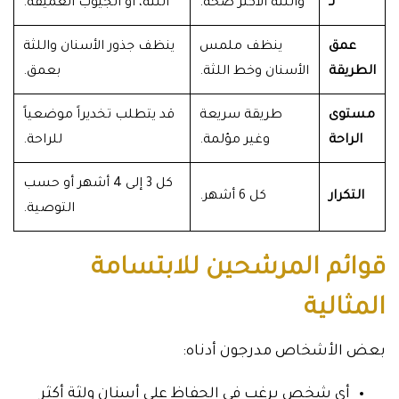
لـ
واللثة الأكثر صحة.
اللثة، أو الجيوب العميقة.
عمق
ينظف ملمس
ينظف جذور الأسنان واللثة
الطريقة
الأسنان وخط اللثة.
بعمق.
مستوى
طريقة سريعة
قد يتطلب تخديراً موضعياً
الراحة
وغير مؤلمة.
للراحة.
كل 3 إلى 4 أشهر أو حسب
التكرار
كل 6 أشهر.
التوصية.
قوائم المرشحين للابتسامة
المثالية
بعض الأشخاص مدرجون أدناه:
أي شخص يرغب في الحفاظ على أسنان ولثة أكثر