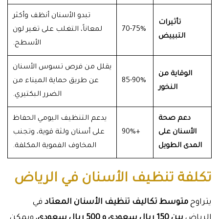
تبدو الأسنان أنظف وأكثر
تأثيرات
70-75%
لمعاناً، التغلب على تغير لون
التبييض
الأسطح.
يقلل من فرص تسوس الأسنان
الوقاية من
85-90%
عن طريق حماية الميناء من
النخور
الضرر البكتيري.
دعم صحة
يدعم التنظيف اليومي الحفاظ
الأسنان على
+90%
على أسنان ولثة قوية، وتجنب
المدى الطويل
المخاوف الفموية المكلفة.
تكلفة تنظيف الأسنان في الرياض
يتراوح
متوسط تكاليف تنظيف الأسنان المعتاد
في
الرياض
بين 150 ريال سعودي و 500 ريال سعودي
، ويمكن