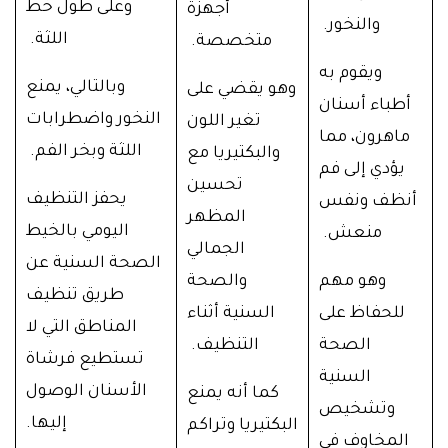
وعلى طول خط
أجهزة
والنخور.
اللثة.
متخصصة.
ويقوم به
وبالتالي، يمنع
وهو يقضي على
أطباء أسنان
النخور واضطرابات
تغير اللون
ماهرون، مما
اللثة وبخر الفم.
والبكتيريا مع
يؤدي إلى فم
تحسين
يحفز التنظيف
أنظف ونفس
المظهر
اليومي بالخيط
منعش.
الجمالي
الصحة السنية عن
وهو مهم
والصحة
طريق تنظيف
للحفاظ على
السنية أثناء
المناطق التي لا
الصحة
التنظيف.
تستطيع فرشاة
السنية
الأسنان الوصول
كما أنه يمنع
وتشخيص
إليها.
البكتيريا وتراكم
المخاوف في